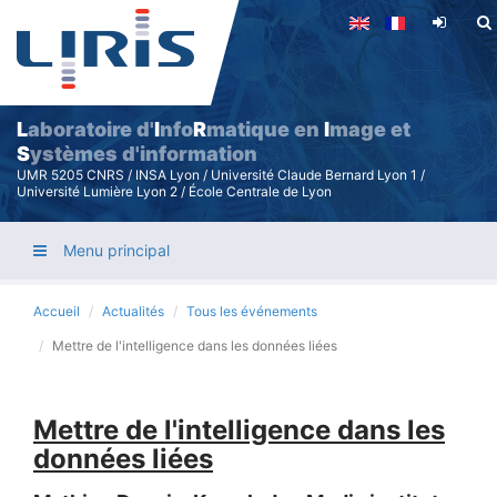
Aller
au
contenu
principal
L
aboratoire d'
I
nfo
R
matique en
I
mage et
S
ystèmes d'information
UMR 5205 CNRS / INSA Lyon / Université Claude Bernard Lyon 1 /
Université Lumière Lyon 2 / École Centrale de Lyon
Menu principal
Accueil
Actualités
Tous les événements
Mettre de l'intelligence dans les données liées
Mettre de l'intelligence dans les
données liées