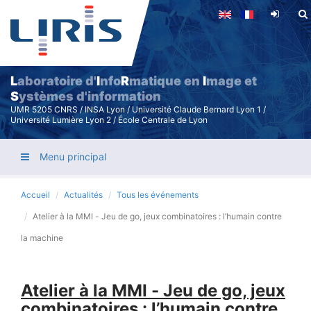
Aller
au
contenu
principal
L
aboratoire d'
I
nfo
R
matique en
I
mage et
S
ystèmes d'information
UMR 5205 CNRS / INSA Lyon / Université Claude Bernard Lyon 1 /
Université Lumière Lyon 2 / École Centrale de Lyon
Menu principal
Accueil
Actualités
Tous les événements
Atelier à la MMI - Jeu de go, jeux combinatoires : l’humain contre
la machine
Atelier à la MMI - Jeu de go, jeux
combinatoires : l’humain contre