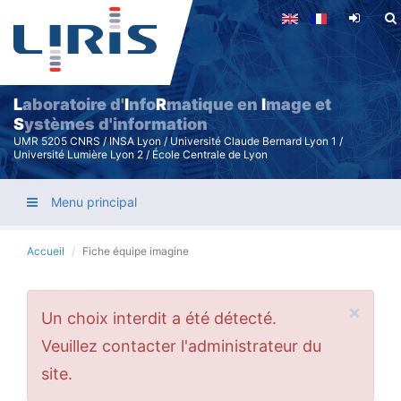
Aller
au
contenu
principal
L
aboratoire d'
I
nfo
R
matique en
I
mage et
S
ystèmes d'information
UMR 5205 CNRS / INSA Lyon / Université Claude Bernard Lyon 1 /
Université Lumière Lyon 2 / École Centrale de Lyon
Menu principal
Accueil
Fiche équipe imagine
×
Message
Un choix interdit a été détecté.
d'erreur
Veuillez contacter l'administrateur du
site.