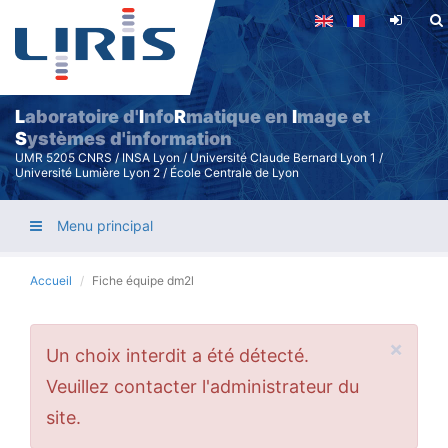
Aller
au
contenu
principal
L
aboratoire d'
I
nfo
R
matique en
I
mage et
S
ystèmes d'information
UMR 5205 CNRS / INSA Lyon / Université Claude Bernard Lyon 1 /
Université Lumière Lyon 2 / École Centrale de Lyon
Menu principal
Accueil
Fiche équipe dm2l
×
Message
Un choix interdit a été détecté.
d'erreur
Veuillez contacter l'administrateur du
site.