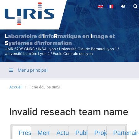
Aller
au
contenu
principal
L
aboratoire d'
I
nfo
R
matique en
I
mage et
S
ystèmes d'information
UMR 5205 CNRS / INSA Lyon / Université Claude Bernard Lyon 1 /
Université Lumière Lyon 2 / École Centrale de Lyon
Menu principal
Accueil
Fiche équipe dm2l
Invalid reseach team name
Présentation
Membres
Actualités
Publications
Projets
Partenai