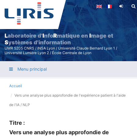
Aller
au
contenu
principal
L
aboratoire d'
I
nfo
R
matique en
I
mage et
S
ystèmes d'information
UMR 5205 CNRS / INSA Lyon / Université Claude Bernard Lyon 1 /
Université Lumière Lyon 2 / École Centrale de Lyon
Menu principal
Accueil
Vers une analyse plus approfondie de l'expérience patient à l'aide
de l'IA / NLP
Titre :
Vers une analyse plus approfondie de