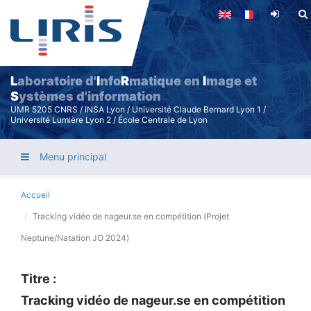
Aller
au
contenu
principal
L
aboratoire d'
I
nfo
R
matique en
I
mage et
S
ystèmes d'information
UMR 5205 CNRS / INSA Lyon / Université Claude Bernard Lyon 1 /
Université Lumière Lyon 2 / École Centrale de Lyon
Menu principal
Accueil
Tracking vidéo de nageur.se en compétition (Projet
Neptune/Natation JO 2024)
Titre :
Tracking vidéo de nageur.se en compétition