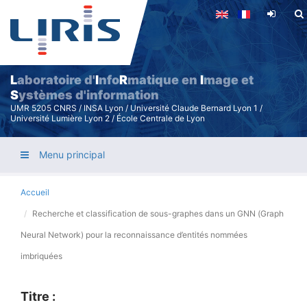
Aller
au
contenu
principal
L
aboratoire d'
I
nfo
R
matique en
I
mage et
S
ystèmes d'information
UMR 5205 CNRS / INSA Lyon / Université Claude Bernard Lyon 1 /
Université Lumière Lyon 2 / École Centrale de Lyon
Menu principal
Accueil
Recherche et classification de sous-graphes dans un GNN (Graph
Neural Network) pour la reconnaissance d’entités nommées
imbriquées
Titre :