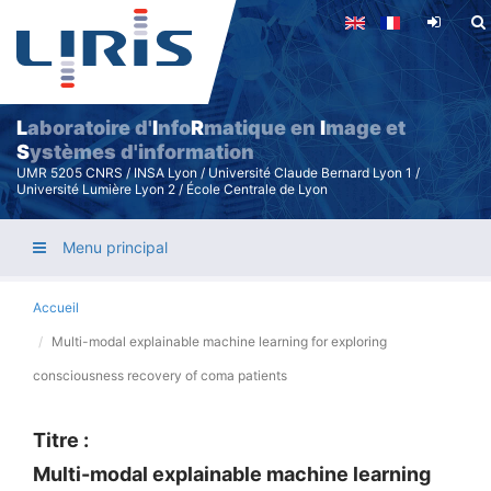
Aller
au
contenu
principal
L
aboratoire d'
I
nfo
R
matique en
I
mage et
S
ystèmes d'information
UMR 5205 CNRS / INSA Lyon / Université Claude Bernard Lyon 1 /
Université Lumière Lyon 2 / École Centrale de Lyon
Menu principal
Accueil
Multi-modal explainable machine learning for exploring
consciousness recovery of coma patients
Titre :
Multi-modal explainable machine learning