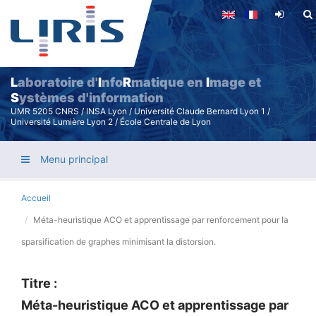
Aller
au
contenu
principal
L
aboratoire d'
I
nfo
R
matique en
I
mage et
S
ystèmes d'information
UMR 5205 CNRS / INSA Lyon / Université Claude Bernard Lyon 1 /
Université Lumière Lyon 2 / École Centrale de Lyon
Menu principal
Accueil
Méta-heuristique ACO et apprentissage par renforcement pour la
sparsification de graphes minimisant la distorsion.
Titre :
Méta-heuristique ACO et apprentissage par