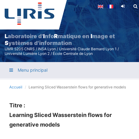
Aller
au
contenu
principal
L
aboratoire d'
I
nfo
R
matique en
I
mage et
S
ystèmes d'information
UMR 5205 CNRS / INSA Lyon / Université Claude Bernard Lyon 1 /
Université Lumière Lyon 2 / École Centrale de Lyon
Menu principal
Accueil
Learning Sliced Wasserstein flows for generative models
Titre :
Learning Sliced Wasserstein flows for
generative models