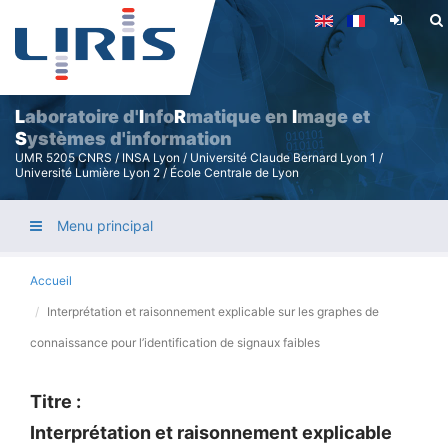
Aller
au
contenu
principal
L
aboratoire d'
I
nfo
R
matique en
I
mage et
S
ystèmes d'information
UMR 5205 CNRS / INSA Lyon / Université Claude Bernard Lyon 1 /
Université Lumière Lyon 2 / École Centrale de Lyon
Menu principal
Accueil
Interprétation et raisonnement explicable sur les graphes de
connaissance pour l’identification de signaux faibles
Titre :
Interprétation et raisonnement explicable