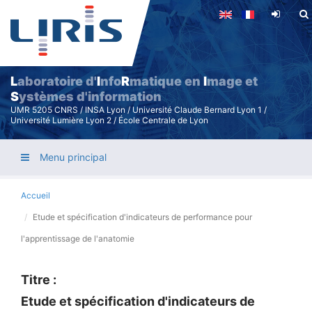
Aller
au
contenu
principal
L
aboratoire d'
I
nfo
R
matique en
I
mage et
S
ystèmes d'information
UMR 5205 CNRS / INSA Lyon / Université Claude Bernard Lyon 1 /
Université Lumière Lyon 2 / École Centrale de Lyon
Menu principal
Accueil
Etude et spécification d'indicateurs de performance pour
l'apprentissage de l'anatomie
Titre :
Etude et spécification d'indicateurs de