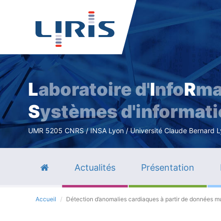
L
aboratoire d'
I
nfo
R
ma
S
ystèmes d'informat
UMR 5205 CNRS / INSA Lyon / Université Claude Bernard Lyo
Actualités
Présentation
Accueil
Détection d’anomalies cardiaques à partir de données m