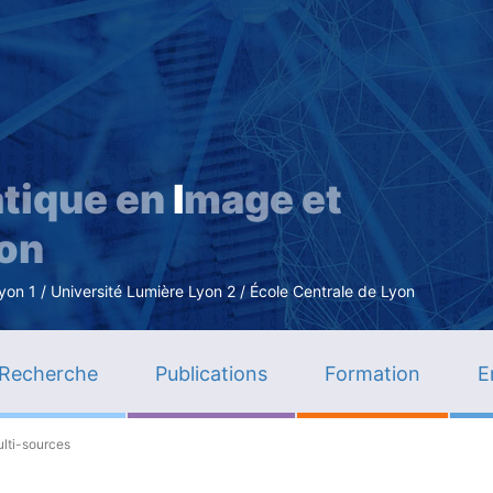
Aller
au
contenu
principal
tique en
I
mage et
ion
n 1 / Université Lumière Lyon 2 / École Centrale de Lyon
Recherche
Publications
Formation
E
ulti-sources