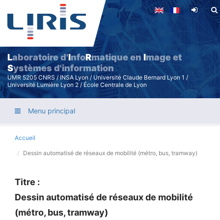
Aller
au
contenu
principal
L
aboratoire d'
I
nfo
R
matique en
I
mage et
S
ystèmes d'information
UMR 5205 CNRS / INSA Lyon / Université Claude Bernard Lyon 1 /
Université Lumière Lyon 2 / École Centrale de Lyon
Menu principal
Accueil
Dessin automatisé de réseaux de mobilité (métro, bus, tramway)
Titre :
Dessin automatisé de réseaux de mobilité
(métro, bus, tramway)