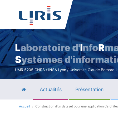
L
aboratoire d'
I
nfo
R
ma
S
ystèmes d'informat
UMR 5205 CNRS / INSA Lyon / Université Claude Bernard Lyo
Actualités
Présentation
Accueil
Construction d’un dataset pour une application d’archite