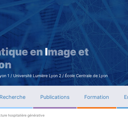
Aller
au
contenu
principal
tique en
I
mage et
ion
n 1 / Université Lumière Lyon 2 / École Centrale de Lyon
Recherche
Publications
Formation
E
cture hospitalière générative