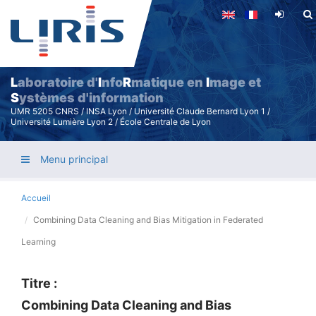
Aller
au
contenu
principal
L
aboratoire d'
I
nfo
R
matique en
I
mage et
S
ystèmes d'information
UMR 5205 CNRS / INSA Lyon / Université Claude Bernard Lyon 1 /
Université Lumière Lyon 2 / École Centrale de Lyon
Menu principal
Accueil
Combining Data Cleaning and Bias Mitigation in Federated
Learning
Titre :
Combining Data Cleaning and Bias