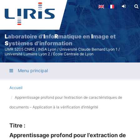
Aller
au
contenu
principal
L
aboratoire d'
I
nfo
R
matique en
I
mage et
S
ystèmes d'information
UMR 5205 CNRS / INSA Lyon / Université Claude Bernard Lyon 1 /
Université Lumière Lyon 2 / École Centrale de Lyon
Menu principal
Accueil
Apprentissage profond pour l’extraction de caractéristiques de
documents – Application à la vérification d’intégrité
Titre :
Apprentissage profond pour l’extraction de