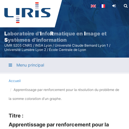
Aller
au
contenu
principal
L
aboratoire d'
I
nfo
R
matique en
I
mage et
S
ystèmes d'information
UMR 5205 CNRS / INSA Lyon / Université Claude Bernard Lyon 1 /
Université Lumière Lyon 2 / École Centrale de Lyon
Menu principal
Accueil
Apprentissage par renforcement pour la résolution du problème de
la somme coloration d'un graphe.
Titre :
Apprentissage par renforcement pour la