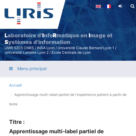
Aller
au
contenu
principal
L
aboratoire d'
I
nfo
R
matique en
I
mage et
S
ystèmes d'information
UMR 5205 CNRS / INSA Lyon / Université Claude Bernard Lyon 1 /
Université Lumière Lyon 2 / École Centrale de Lyon
Menu principal
Accueil
Apprentissage multi-label partiel de l'expérience patient à partir de
texte
Titre :
Apprentissage multi-label partiel de