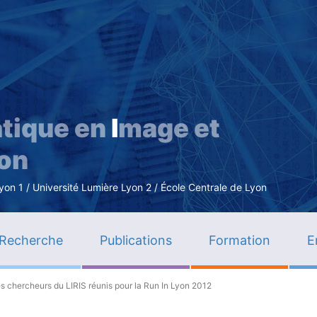
Aller
au
contenu
principal
tique en
I
mage et
ion
n 1 / Université Lumière Lyon 2 / École Centrale de Lyon
Recherche
Publications
Formation
E
 les chercheurs du LIRIS réunis pour la Run In Lyon 2012