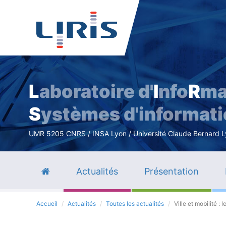
L
aboratoire d'
I
nfo
R
ma
S
ystèmes d'informat
UMR 5205 CNRS / INSA Lyon / Université Claude Bernard Lyo
Actualités
Présentation
Accueil
Actualités
Toutes les actualités
Ville et mobilité :