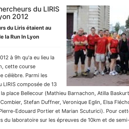
 chercheurs du LIRIS
Lyon 2012
rs du Liris étaient au
de la Run In Lyon
12 à 9h qu'a eu lieu la
n, cette course
 célèbre. Parmi les
u LIRIS composée de 13
 la place Bellecour (Mathieu Barnachon, Atilla Basku
e Combier, Stefan Duffner, Veronique Eglin, Elsa Fléc
Pierre-Edouard Portier et Marian Scuturici). Pour cet
rs du laboratoire sur les épreuves de 10km et de sem