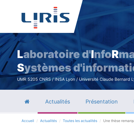
L
aboratoire d'
I
nfo
R
ma
S
ystèmes d'informat
UMR 5205 CNRS / INSA Lyon / Université Claude Bernard Lyo
Actualités
Présentation
Accueil
Actualités
Toutes les actualités
Une thèse remarqu