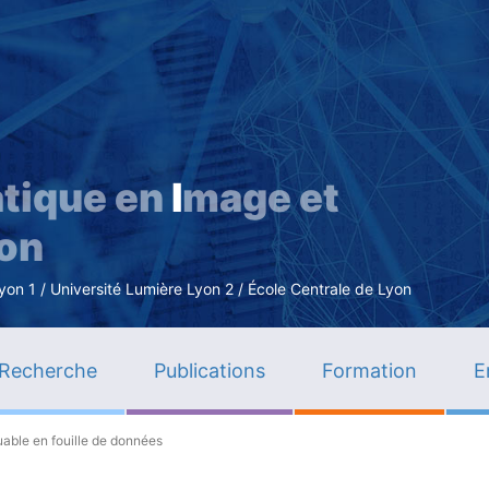
Aller
au
contenu
principal
tique en
I
mage et
ion
n 1 / Université Lumière Lyon 2 / École Centrale de Lyon
Recherche
Publications
Formation
E
able en fouille de données