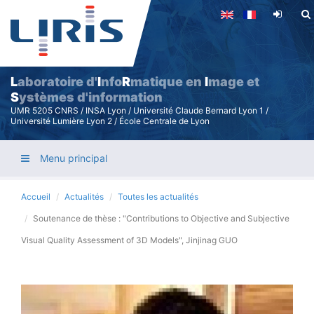
Aller
au
contenu
principal
L
aboratoire d'
I
nfo
R
matique en
I
mage et
S
ystèmes d'information
UMR 5205 CNRS / INSA Lyon / Université Claude Bernard Lyon 1 /
Université Lumière Lyon 2 / École Centrale de Lyon
Menu principal
Accueil
Actualités
Toutes les actualités
Soutenance de thèse : "Contributions to Objective and Subjective
Visual Quality Assessment of 3D Models", Jinjinag GUO