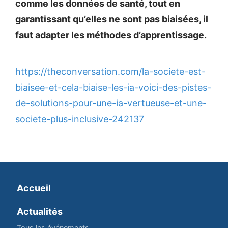
comme les données de santé, tout en
garantissant qu’elles ne sont pas biaisées, il
faut adapter les méthodes d’apprentissage.
https://theconversation.com/la-societe-est-
biaisee-et-cela-biaise-les-ia-voici-des-pistes-
de-solutions-pour-une-ia-vertueuse-et-une-
societe-plus-inclusive-242137
Accueil
Actualités
Tous les événements