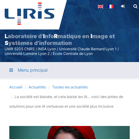
Aller
au
contenu
principal
L
aboratoire d'
I
nfo
R
matique en
I
mage et
S
ystèmes d'information
UMR 5205 CNRS / INSA Lyon / Université Claude Bernard Lyon 1 /
Université Lumière Lyon 2 / École Centrale de Lyon
Menu principal
Accueil
Actualités
Toutes les actualités
La société est biaisée, et cela biaise les IA… voici des pistes de
solutions pour une IA vertueuse et une société plus inclusive