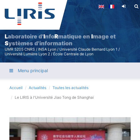
Aller
au
contenu
principal
L
aboratoire d'
I
nfo
R
matique en
I
mage et
S
ystèmes d'information
UMR 5205 CNRS / INSA Lyon / Université Claude Bernard Lyon 1 /
Université Lumière Lyon 2 / École Centrale de Lyon
Menu principal
Accueil
Actualités
Toutes les actualités
Le LIRIS à l'Université Jiao Tong de Shanghai