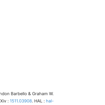
ndon
Barbello
&
Graham W.
Xiv
:
1511.03908
.
HAL
:
hal-