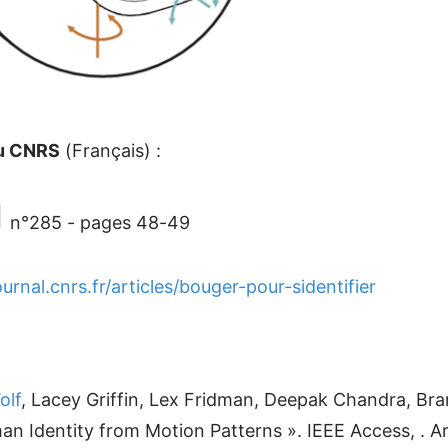
du CNRS
(Français) :
n°285 - pages 48-49
ournal.cnrs.fr/articles/bouger-pour-sidentifier
olf
,
Lacey
Griffin
,
Lex
Fridman
,
Deepak
Chandra
,
Bra
an Identity from Motion Patterns
».
IEEE Access
,
.
Ar