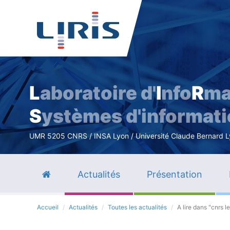
L
aboratoire d'
I
nfo
R
ma
S
ystèmes d'informat
UMR 5205 CNRS / INSA Lyon / Université Claude Bernard Lyo
Actualités
Présentation
Accueil
Actualités
Toutes les actualités
A lire dans "cnrs le