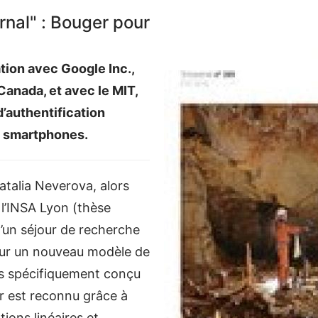
urnal" : Bouger pour
tion avec Google Inc.,
Canada, et avec le MIT,
’authentification
e smartphones.
Natalia Neverova, alors
à l’INSA Lyon (thèse
d’un séjour de recherche
sur un nouveau modèle de
s spécifiquement conçu
ur est reconnu grâce à
ions linéaires et