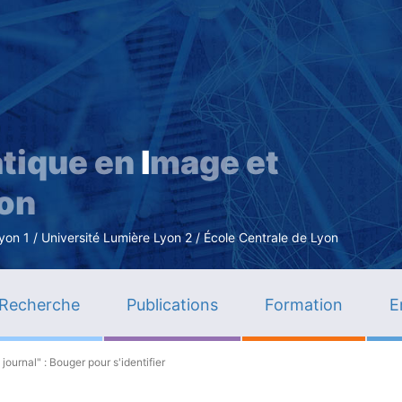
Aller
au
contenu
principal
tique en
I
mage et
ion
n 1 / Université Lumière Lyon 2 / École Centrale de Lyon
Recherche
Publications
Formation
E
 journal" : Bouger pour s'identifier