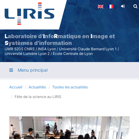
Aller
au
contenu
principal
L
aboratoire d'
I
nfo
R
matique en
I
mage et
S
ystèmes d'information
UMR 5205 CNRS / INSA Lyon / Université Claude Bernard Lyon 1 /
Université Lumière Lyon 2 / École Centrale de Lyon
Menu principal
Accueil
Actualités
Toutes les actualités
Fête de la science au LIRIS