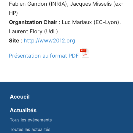
Fabien Gandon (INRIA), Jacques Misselis (ex-
HP)
Organization Chair
: Luc Mariaux (EC-Lyon),
Laurent Flory (UdL)
Site
:
http://www2012.org
Présentation au format PDF
Accueil
Actualités
Tous les événements
Toutes les actualités