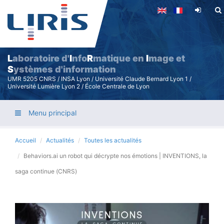
Aller
au
contenu
principal
L
aboratoire d'
I
nfo
R
matique en
I
mage et
S
ystèmes d'information
UMR 5205 CNRS / INSA Lyon / Université Claude Bernard Lyon 1 /
Université Lumière Lyon 2 / École Centrale de Lyon
Menu principal
Accueil
Actualités
Toutes les actualités
Behaviors.ai un robot qui décrypte nos émotions | INVENTIONS, la
saga continue (CNRS)