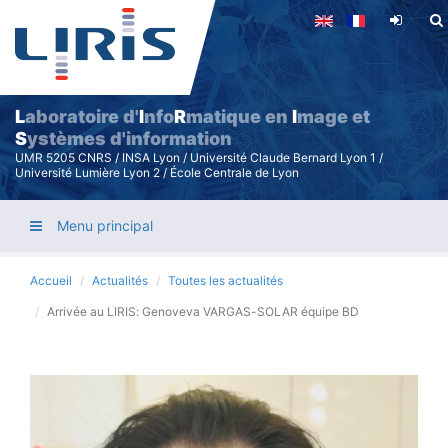
Aller
au
contenu
principal
L
aboratoire d'
I
nfo
R
matique en
I
mage et
S
ystèmes d'information
UMR 5205 CNRS / INSA Lyon / Université Claude Bernard Lyon 1 /
Université Lumière Lyon 2 / École Centrale de Lyon
Menu principal
Accueil
Actualités
Toutes les actualités
Arrivée au LIRIS: Genoveva VARGAS-SOLAR équipe BD