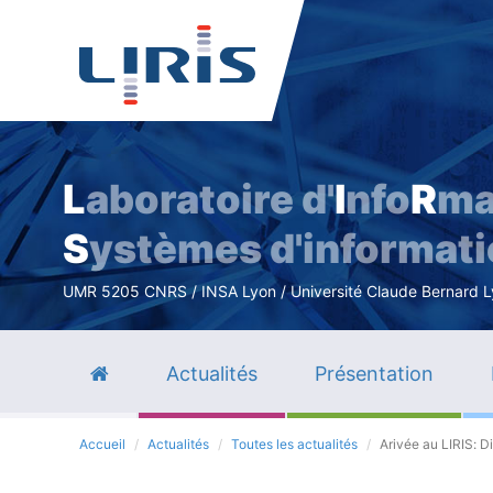
L
aboratoire d'
I
nfo
R
ma
S
ystèmes d'informat
UMR 5205 CNRS / INSA Lyon / Université Claude Bernard Lyo
Actualités
Présentation
Accueil
Actualités
Toutes les actualités
Arivée au LIRIS: 