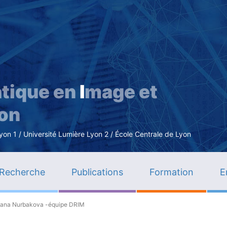
Aller
au
contenu
principal
tique en
I
mage et
ion
n 1 / Université Lumière Lyon 2 / École Centrale de Lyon
Recherche
Publications
Formation
E
Diana Nurbakova -équipe DRIM