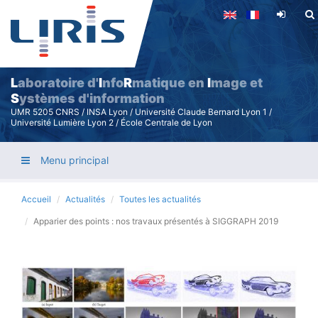
Aller
au
contenu
principal
L
aboratoire d'
I
nfo
R
matique en
I
mage et
S
ystèmes d'information
UMR 5205 CNRS / INSA Lyon / Université Claude Bernard Lyon 1 /
Université Lumière Lyon 2 / École Centrale de Lyon
Menu principal
Accueil
Actualités
Toutes les actualités
Apparier des points : nos travaux présentés à SIGGRAPH 2019