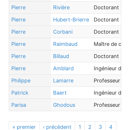
Pierre
Rivière
Doctorant
Pierre
Hubert-Brierre
Doctorant
Pierre
Corbani
Doctorant
Pierre
Raimbaud
Maître de con
Pierre
Billaud
Doctorant
Pierre
Amblard
Ingénieur d'Ét
Philippe
Lamarre
Professeur des
Patrick
Baert
Ingénieur de 
Parisa
Ghodous
Professeur des
« premier
‹ précédent
1
2
3
4