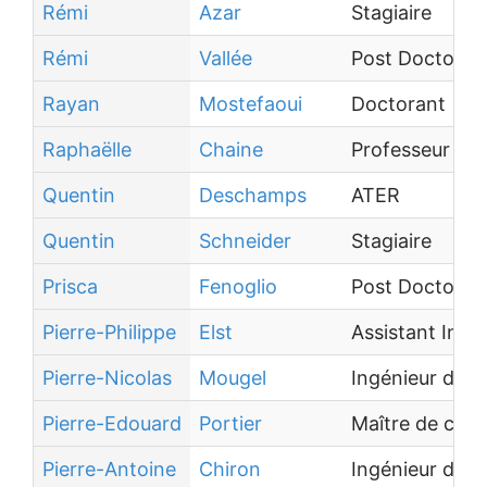
Rémi
Azar
Stagiaire
Rémi
Vallée
Post Doctoran
Rayan
Mostefaoui
Doctorant
Raphaëlle
Chaine
Professeur des
Quentin
Deschamps
ATER
Quentin
Schneider
Stagiaire
Prisca
Fenoglio
Post Doctoran
Pierre-Philippe
Elst
Assistant Ingé
Pierre-Nicolas
Mougel
Ingénieur de 
Pierre-Edouard
Portier
Maître de conf
Pierre-Antoine
Chiron
Ingénieur d'Ét