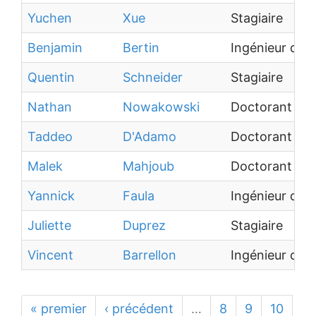
Yuchen
Xue
Stagiaire
Benjamin
Bertin
Ingénieur de 
Quentin
Schneider
Stagiaire
Nathan
Nowakowski
Doctorant
Taddeo
D'Adamo
Doctorant
Malek
Mahjoub
Doctorant
Yannick
Faula
Ingénieur de 
Juliette
Duprez
Stagiaire
Vincent
Barrellon
Ingénieur de 
« premier
‹ précédent
…
8
9
10