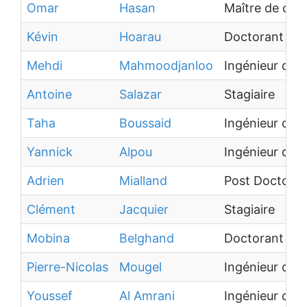
Omar
Hasan
Maître de con
Kévin
Hoarau
Doctorant
Mehdi
Mahmoodjanloo
Ingénieur de 
Antoine
Salazar
Stagiaire
Taha
Boussaid
Ingénieur d'É
Yannick
Alpou
Ingénieur d'É
Adrien
Mialland
Post Doctoran
Clément
Jacquier
Stagiaire
Mobina
Belghand
Doctorant
Pierre-Nicolas
Mougel
Ingénieur de 
Youssef
Al Amrani
Ingénieur de 