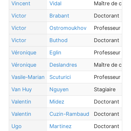
Vincent
Vidal
Maître de con
Victor
Brabant
Doctorant
Victor
Ostromoukhov
Professeur des
Victor
Buthod
Doctorant
Véronique
Eglin
Professeur des
Véronique
Deslandres
Maître de con
Vasile-Marian
Scuturici
Professeur des
Van Huy
Nguyen
Stagiaire
Valentin
Midez
Doctorant
Valentin
Cuzin-Rambaud
Doctorant
Ugo
Martinez
Doctorant