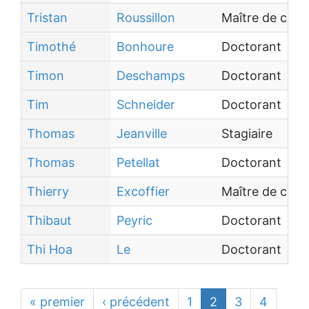
Tristan
Roussillon
Maître de con
Timothé
Bonhoure
Doctorant
Timon
Deschamps
Doctorant
Tim
Schneider
Doctorant
Thomas
Jeanville
Stagiaire
Thomas
Petellat
Doctorant
Thierry
Excoffier
Maître de con
Thibaut
Peyric
Doctorant
Thi Hoa
Le
Doctorant
« premier
‹ précédent
1
2
3
4