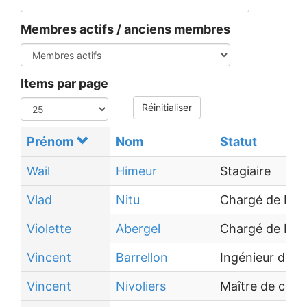
Membres actifs / anciens membres
Items par page
Réinitialiser
Prénom
Nom
Statut
Wail
Himeur
Stagiaire
Vlad
Nitu
Chargé de Rech
Violette
Abergel
Chargé de Rec
Vincent
Barrellon
Ingénieur de 
Vincent
Nivoliers
Maître de con