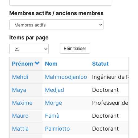
Membres actifs / anciens membres
Items par page
Réinitialiser
Prénom
Nom
Statut
Mehdi
Mahmoodjanloo
Ingénieur de Rec
Maya
Medjad
Doctorant
Maxime
Morge
Professeur des un
Mauro
Famà
Doctorant
Mattia
Palmiotto
Doctorant