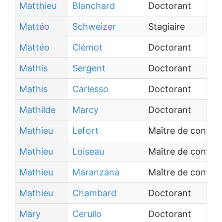
Matthieu
Blanchard
Doctorant
Mattéo
Schweizer
Stagiaire
Mattéo
Clémot
Doctorant
Mathis
Sergent
Doctorant
Mathis
Carlesso
Doctorant
Mathilde
Marcy
Doctorant
Mathieu
Lefort
Maître de confé
Mathieu
Loiseau
Maître de confér
Mathieu
Maranzana
Maître de confér
Mathieu
Chambard
Doctorant
Mary
Cerullo
Doctorant