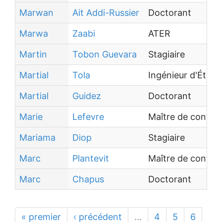
Marwan
Ait Addi-Russier
Doctorant
Marwa
Zaabi
ATER
Martin
Tobon Guevara
Stagiaire
Martial
Tola
Ingénieur d'Étude
Martial
Guidez
Doctorant
Marie
Lefevre
Maître de confér
Mariama
Diop
Stagiaire
Marc
Plantevit
Maître de confére
Marc
Chapus
Doctorant
« premier
‹ précédent
…
4
5
6