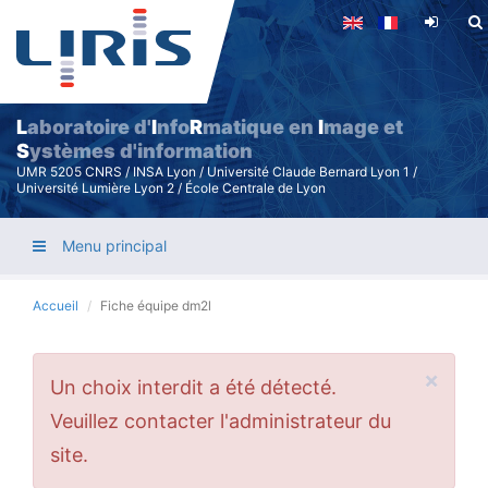
Aller
au
contenu
principal
L
aboratoire d'
I
nfo
R
matique en
I
mage et
S
ystèmes d'information
UMR 5205 CNRS / INSA Lyon / Université Claude Bernard Lyon 1 /
Université Lumière Lyon 2 / École Centrale de Lyon
Menu principal
Accueil
Fiche équipe dm2l
×
Message
Un choix interdit a été détecté.
d'erreur
Veuillez contacter l'administrateur du
site.