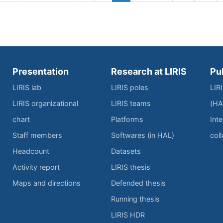
Presentation
Research at LIRIS
Pu
LIRIS lab
LIRIS poles
LIR
LIRIS organizational
LIRIS teams
(HA
chart
Platforms
Inte
Staff members
Softwares (in HAL)
col
Headcount
Datasets
Activity report
LIRIS thesis
Maps and directions
Defended thesis
Running thesis
LIRIS HDR