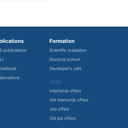
blications
Formation
IS publications
Scientific mediation
L)
Doctoral school
rnational
Developer's cafe
laborations
Jobs
Internship offers
Old internship offers
Job offers
Old job offers