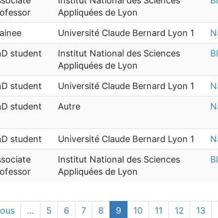
sociate
Institut National des Sciences
B
ofessor
Appliquées de Lyon
ainee
Université Claude Bernard Lyon 1
N
hD student
Institut National des Sciences
B
Appliquées de Lyon
hD student
Université Claude Bernard Lyon 1
N
hD student
Autre
N
hD student
Université Claude Bernard Lyon 1
N
sociate
Institut National des Sciences
B
ofessor
Appliquées de Lyon
ious
…
5
6
7
8
9
10
11
12
13