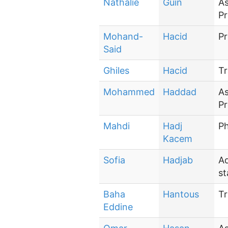
Nathalie
Guin
As
Pr
Mohand-
Hacid
Pr
Said
Ghiles
Hacid
Tr
Mohammed
Haddad
As
Pr
Mahdi
Hadj
P
Kacem
Sofia
Hadjab
Ad
st
Baha
Hantous
Tr
Eddine