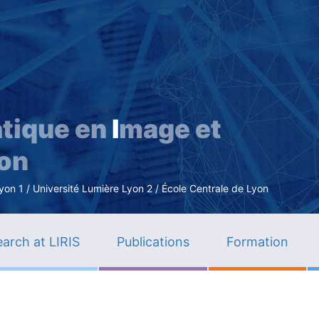
Skip
to
main
content
tique en
I
mage et
ion
n 1 / Université Lumière Lyon 2 / École Centrale de Lyon
arch at LIRIS
Publications
Formation