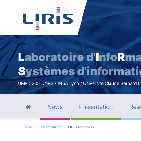
L
aboratoire d'
I
nfo
R
ma
S
ystèmes d'informat
UMR 5205 CNRS / INSA Lyon / Université Claude Bernard Lyo
News
Presentation
Rese
Home
Presentation
LIRIS members