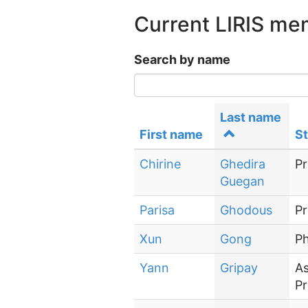
Current LIRIS m
Search by name
Last name
First name
St
Chirine
Ghedira
Pr
Guegan
Parisa
Ghodous
Pr
Xun
Gong
P
Yann
Gripay
As
Pr