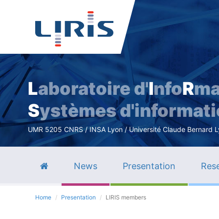
L
aboratoire d'
I
nfo
R
ma
S
ystèmes d'informat
UMR 5205 CNRS / INSA Lyon / Université Claude Bernard Lyo
News
Presentation
Rese
Home
Presentation
LIRIS members