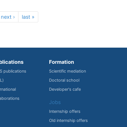
next ›
last »
blications
Formation
IS publications
Scientific mediation
L)
Doctoral school
rnational
Developer's cafe
laborations
Jobs
Internship offers
Old internship offers