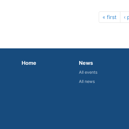
« first
‹ 
Home
News
All events
All news