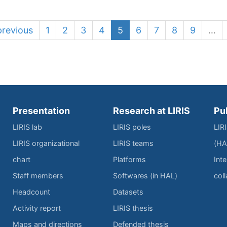
previous
1
2
3
4
5
6
7
8
9
…
Presentation
Research at LIRIS
Pu
LIRIS lab
LIRIS poles
LIR
LIRIS organizational
LIRIS teams
(HA
chart
Platforms
Inte
Staff members
Softwares (in HAL)
col
Headcount
Datasets
Activity report
LIRIS thesis
Maps and directions
Defended thesis