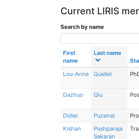
Current LIRIS m
Search by name
First
Last name
name
Sta
Lou-Anne
Quellet
PhD
Dazhuo
Qiu
Pos
Didier
Puzenat
Pro
Kishan
Pushparaja
Tra
Sekaran