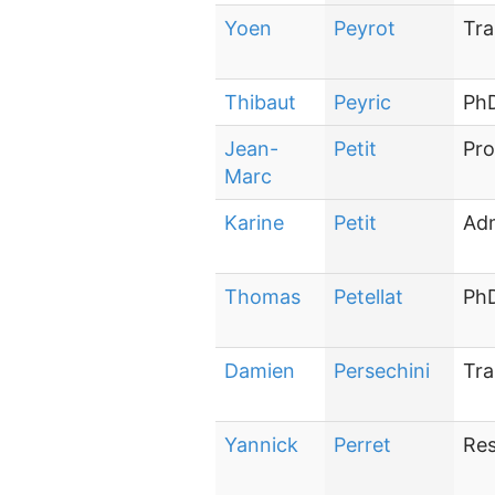
Yoen
Peyrot
Tra
Thibaut
Peyric
PhD
Jean-
Petit
Pro
Marc
Karine
Petit
Adm
Thomas
Petellat
PhD
Damien
Persechini
Tra
Yannick
Perret
Res