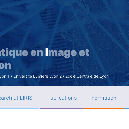
Skip
to
main
content
tique en
I
mage et
ion
n 1 / Université Lumière Lyon 2 / École Centrale de Lyon
arch at LIRIS
Publications
Formation