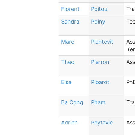
Florent
Poitou
Tra
Sandra
Poiny
Tec
Marc
Plantevit
Ass
(en
Theo
Pierron
Ass
Elsa
Pibarot
PhD
Ba Cong
Pham
Tra
Adrien
Peytavie
Ass