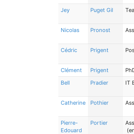
Jey
Puget Gil
Tea
Nicolas
Pronost
Ass
Cédric
Prigent
Pos
Clément
Prigent
PhD
Bell
Pradier
IT 
Catherine
Pothier
Ass
Pierre-
Portier
Ass
Edouard
(en