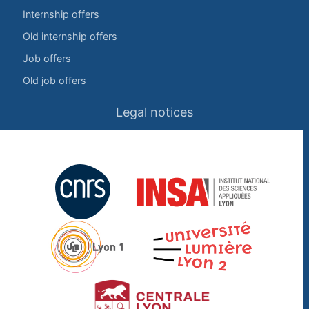
Internship offers
Old internship offers
Job offers
Old job offers
Legal notices