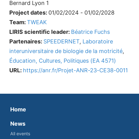
Bernard Lyon 1
Project dates:
01/02/2024 - 01/02/2028
Team:
TWEAK
LIRIS scientific leader:
Béatrice Fuchs
Partenaires:
SPEEDERNET
,
Laboratoire
interuniversitaire de biologie de la motricité
,
Éducation, Cultures, Politiques (EA 4571)
URL:
https://anr.fr/Projet-ANR-23-CE38-0011
Home
News
All events