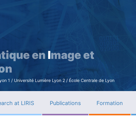
Skip
to
main
content
tique en
I
mage et
ion
n 1 / Université Lumière Lyon 2 / École Centrale de Lyon
arch at LIRIS
Publications
Formation