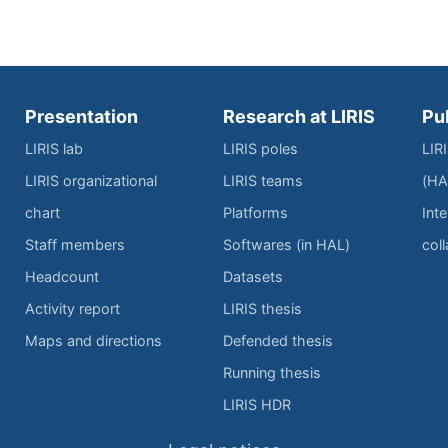
Presentation
Research at LIRIS
Pu
LIRIS lab
LIRIS poles
LIR
LIRIS organizational
LIRIS teams
(HA
chart
Platforms
Inte
Staff members
Softwares (in HAL)
col
Headcount
Datasets
Activity report
LIRIS thesis
Maps and directions
Defended thesis
Running thesis
LIRIS HDR