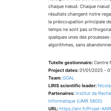
chaque nœud. Chaque nœud est
résultats changent notre regar
la préoccupation principale de
temps ne sont pas orthogonale
quelques unes des prouesses 
algorithmes, sans abandonner 
Tutelle gestionnaire:
Centre N
Project dates:
01/01/2025 - 0
Team:
GOAL
LIRIS scientific leader:
Nicol
Partenaires:
Institut de Rec
Informatique (UMR 5800)
URL:
https://anr.fr/Projet-A