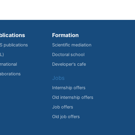
blications
Formation
IS publications
Scientific mediation
L)
Doctoral school
rnational
Developer's cafe
laborations
Jobs
Internship offers
Old internship offers
Job offers
Old job offers