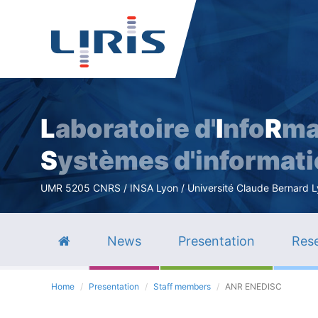
L
aboratoire d'
I
nfo
R
ma
S
ystèmes d'informat
UMR 5205 CNRS / INSA Lyon / Université Claude Bernard Lyo
News
Presentation
Rese
Home
Presentation
Staff members
ANR ENEDISC