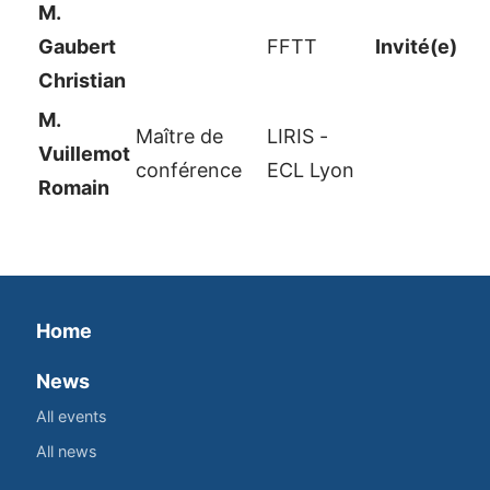
M.
Gaubert
FFTT
Invité(e)
Christian
M.
Maître de
LIRIS -
Vuillemot
conférence
ECL Lyon
Romain
Home
News
All events
All news