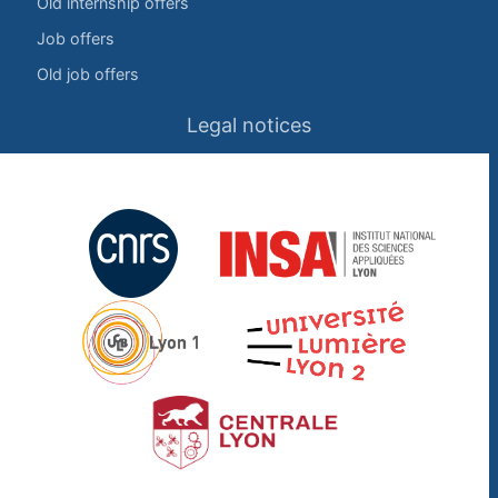
Old internship offers
Job offers
Old job offers
Legal notices