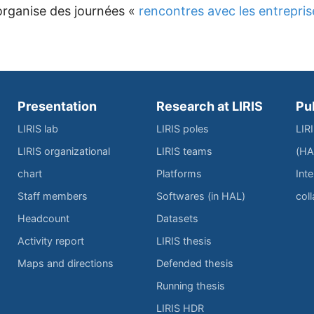
 organise des journées «
rencontres avec les entrepris
Presentation
Research at LIRIS
Pu
LIRIS lab
LIRIS poles
LIR
LIRIS organizational
LIRIS teams
(HA
chart
Platforms
Inte
Staff members
Softwares (in HAL)
col
Headcount
Datasets
Activity report
LIRIS thesis
Maps and directions
Defended thesis
Running thesis
LIRIS HDR