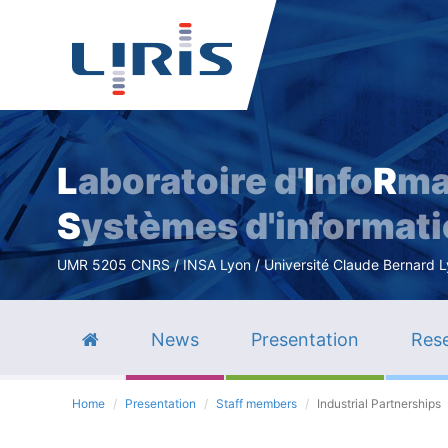
L
aboratoire d'
I
nfo
R
ma
S
ystèmes d'informat
UMR 5205 CNRS / INSA Lyon / Université Claude Bernard Lyo
News
Presentation
Rese
Home
Presentation
Staff members
Industrial Partnerships