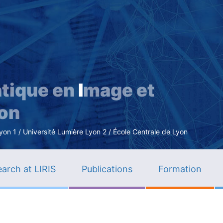
Skip
to
main
content
tique en
I
mage et
ion
n 1 / Université Lumière Lyon 2 / École Centrale de Lyon
arch at LIRIS
Publications
Formation