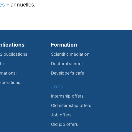
es
» annuelles.
blications
Formation
IS publications
Scientific mediation
L)
Doctoral school
rnational
Developer's cafe
laborations
Jobs
Internship offers
Old internship offers
Job offers
Old job offers