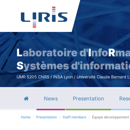
L
aboratoire d'
I
nfo
R
ma
S
ystèmes d'informat
UMR 5205 CNRS / INSA Lyon / Université Claude Bernard Lyo
News
Presentation
Rese
Home
Presentation
Staff members
Équipe développement 