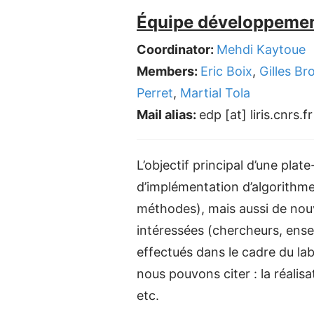
Équipe développemen
Coordinator:
Mehdi Kaytoue
Members:
Eric Boix
,
Gilles Br
Perret
,
Martial Tola
Mail alias:
edp [at] liris.cnrs.fr
L’objectif principal d’une pla
d’implémentation d’algorithme
méthodes), mais aussi de nouv
intéressées (chercheurs, ensei
effectués dans le cadre du la
nous pouvons citer : la réalis
etc.