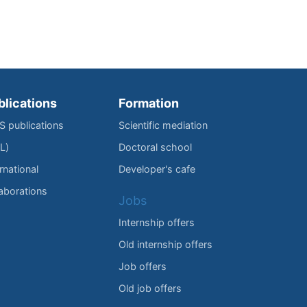
blications
Formation
IS publications
Scientific mediation
L)
Doctoral school
rnational
Developer's cafe
laborations
Jobs
Internship offers
Old internship offers
Job offers
Old job offers