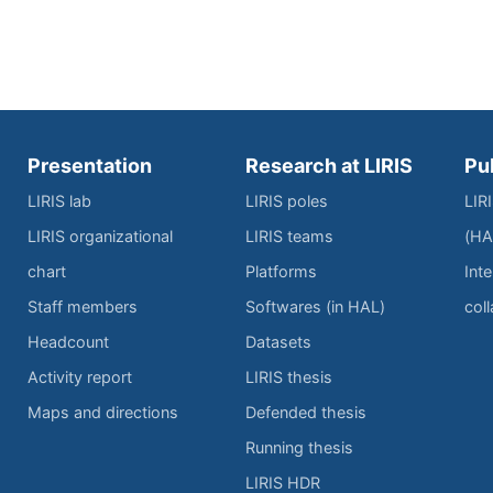
Presentation
Research at LIRIS
Pu
LIRIS lab
LIRIS poles
LIR
LIRIS organizational
LIRIS teams
(HA
chart
Platforms
Inte
Staff members
Softwares (in HAL)
col
Headcount
Datasets
Activity report
LIRIS thesis
Maps and directions
Defended thesis
Running thesis
LIRIS HDR