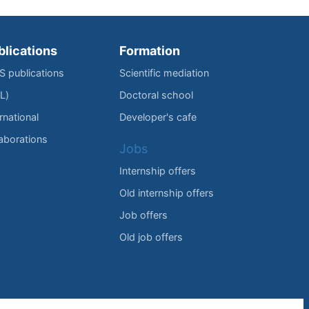
blications
Formation
IS publications
Scientific mediation
L)
Doctoral school
rnational
Developer's cafe
laborations
Jobs
Internship offers
Old internship offers
Job offers
Old job offers