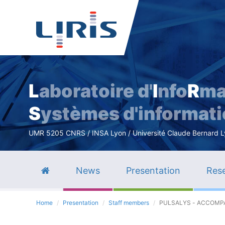
L
aboratoire d'
I
nfo
R
ma
S
ystèmes d'informat
UMR 5205 CNRS / INSA Lyon / Université Claude Bernard Lyo
News
Presentation
Rese
Home
Presentation
Staff members
PULSALYS - ACCOMP