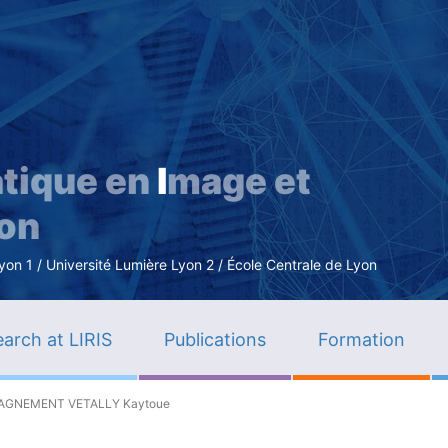
Skip
to
main
content
tique en
I
mage et
ion
n 1 / Université Lumière Lyon 2 / École Centrale de Lyon
arch at LIRIS
Publications
Formation
AGNEMENT VETALLY Kaytoue