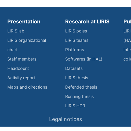
Presentation
Research at LIRIS
Pu
LIRIS lab
LIRIS poles
LIR
LIRIS organizational
LIRIS teams
(HA
chart
Platforms
Inte
Staff members
Softwares (in HAL)
col
Headcount
Datasets
Activity report
LIRIS thesis
Maps and directions
Defended thesis
Running thesis
LIRIS HDR
Legal notices