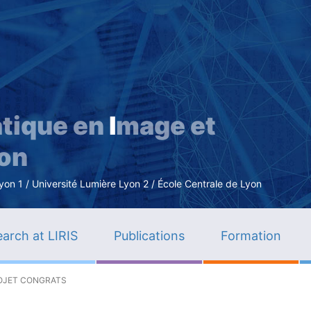
Skip
to
main
content
tique en
I
mage et
ion
n 1 / Université Lumière Lyon 2 / École Centrale de Lyon
arch at LIRIS
Publications
Formation
ROJET CONGRATS