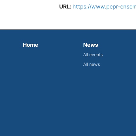
URL:
https://www.pepr-ensemb
Home
News
All events
All news