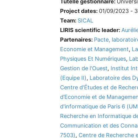
Tutelle gestionnaire:
Univers
Project dates:
01/09/2023 - 
Team:
SICAL
LIRIS scientific leader:
Auréli
Partenaires:
Pacte, laboratoi
Economie et Management
,
La
Physiques Et Numériques
,
Lab
Gestion de l'Ouest
,
Institut I
(Equipe II)
,
Laboratoire des D
Centre d'Études et de Recher
d’Economie et de Management
d'informatique de Paris 6 (U
Recherche en Informatique d
Communication et des Conna
7503)
,
Centre de Recherche en