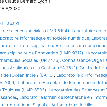
ité Claude Bernard Lyon 1
31/08/2030
en Tabard
re de sciences sociales (UMR 5194)
,
Laboratoire en In
boratoire informatique et société numérique
,
Laborat
oratoire interdisciplinaire des sciences du numérique
nterdisciplinaire de l’Innovation (UMR 9217)
,
Laboratoir
ynamiques Sociales (UR 7476)
,
Connaissance Organis
ches Appliquées à la Gestion (EA 7521)
,
Centre Inter
 de l’Océan Indien (EA 13)
,
Laboratoire d'Informatiq
MR 7606)
,
Laboratoire Bordelais de Recherche en Inf
e Toulouse (UMR 5505)
,
Laboratoire des Sciences et 
issances
,
Laboratoire lorrain de Recherche en Inform
 Informatique, Signal et Automatique de Lille