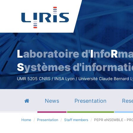
L
aboratoire d'
I
nfo
R
ma
S
ystèmes d'informat
UMR 5205 CNRS / INSA Lyon / Université Claude Bernard Lyo
News
Presentation
Rese
Home
Presentation
Staff members
PEPR eNSEMBLE - P