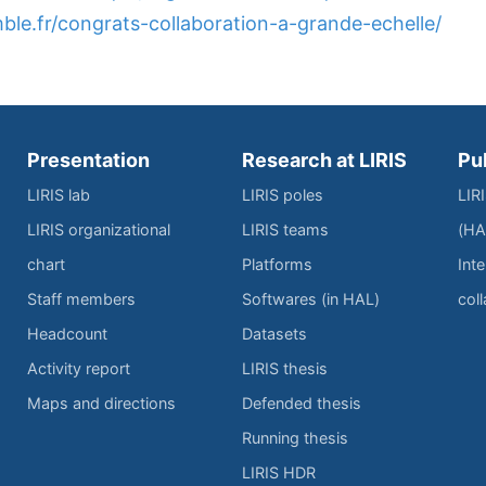
le.fr/congrats-collaboration-a-grande-echelle/
Presentation
Research at LIRIS
Pu
LIRIS lab
LIRIS poles
LIR
LIRIS organizational
LIRIS teams
(HA
chart
Platforms
Inte
Staff members
Softwares (in HAL)
col
Headcount
Datasets
Activity report
LIRIS thesis
Maps and directions
Defended thesis
Running thesis
LIRIS HDR