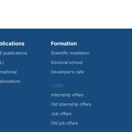
blications
Formation
IS publications
Scientific mediation
L)
Doctoral school
rnational
Developer's cafe
laborations
Jobs
Internship offers
Old internship offers
Job offers
Old job offers