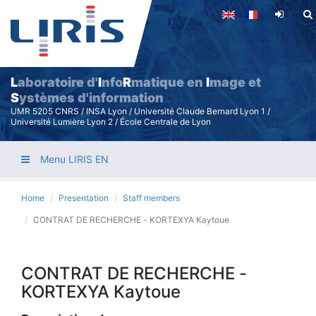
Skip
to
main
content
L
aboratoire d'
I
nfo
R
matique en
I
mage et
S
ystèmes d'information
UMR 5205 CNRS / INSA Lyon / Université Claude Bernard Lyon 1 /
Université Lumière Lyon 2 / École Centrale de Lyon
Menu LIRIS EN
Home
Presentation
Staff members
CONTRAT DE RECHERCHE - KORTEXYA Kaytoue
CONTRAT DE RECHERCHE -
KORTEXYA Kaytoue