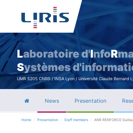
L
aboratoire d'
I
nfo
R
ma
S
ystèmes d'informat
UMR 5205 CNRS / INSA Lyon / Université Claude Bernard Lyo
News
Presentation
Rese
Home
Presentation
Staff members
ANR RENFORCE Guilla