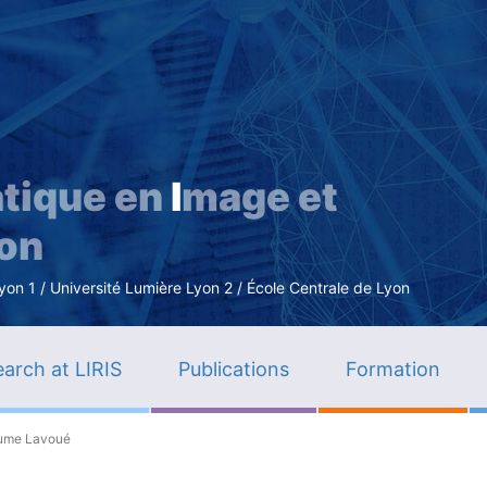
Skip
to
main
content
tique en
I
mage et
ion
n 1 / Université Lumière Lyon 2 / École Centrale de Lyon
arch at LIRIS
Publications
Formation
ume Lavoué