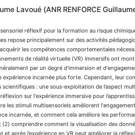
ume Lavoué (ANR RENFORCE Guillaume
ensoriel réflexif pour la formation au risque chimiqu
ues repose principalement sur des activités pédagogi
 acquérir les compétences comportementales nécessair
onnements de réalité virtuelle (VR) immersifs ont mont
énéralement par un degré d'immersion et d'engagemen
e expérience incarnée plus forte. Cependant, leur con
scientifiques : une sous-exploitation de l’aspect mul
éflexion sur l'expérience immersive pour l’apprentissa
 les stimuli multisensoriels améliorent l'engagement
ience incarnée, et comment cela améliore les performa
 ; (2) comprendre comment la visualisation des don
et après l’expérience en VR peut améliorer la réflexiv