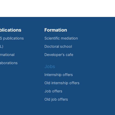
blications
Formation
IS publications
Scientific mediation
L)
Doctoral school
rnational
Developer's cafe
laborations
Jobs
Internship offers
Old internship offers
Job offers
Old job offers