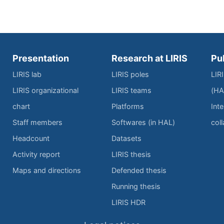
Presentation
Research at LIRIS
Pu
LIRIS lab
LIRIS poles
LIR
LIRIS organizational
LIRIS teams
(HA
chart
Platforms
Inte
Staff members
Softwares (in HAL)
col
Headcount
Datasets
Activity report
LIRIS thesis
Maps and directions
Defended thesis
Running thesis
LIRIS HDR