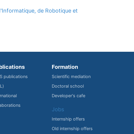
d'Informatique, de Robotique et
blications
Formation
IS publications
Scientific mediation
L)
Doctoral school
rnational
Developer's cafe
laborations
Jobs
Internship offers
Old internship offers