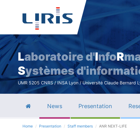
L
aboratoire d'
I
nfo
R
ma
S
ystèmes d'informat
UMR 5205 CNRS / INSA Lyon / Université Claude Bernard Lyo
News
Presentation
Rese
Home
Presentation
Staff members
ANR NEXT-LIFE