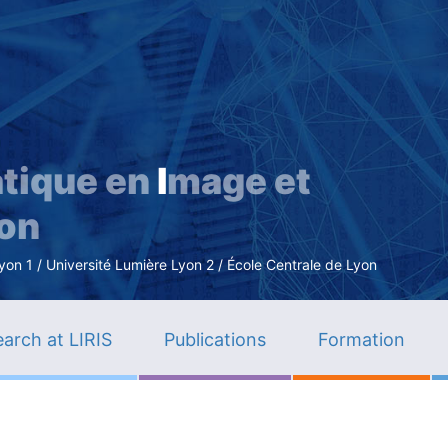
Skip
to
main
content
tique en
I
mage et
ion
n 1 / Université Lumière Lyon 2 / École Centrale de Lyon
arch at LIRIS
Publications
Formation