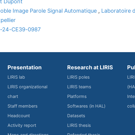
nt Dupont
noble Image Parole Signal Automatique
,
Laboratoire 
ellier
NR-24-CE39-0987
Presentation
Research at LIRIS
Pu
LIRIS lab
LIRIS poles
LIR
LIRIS organizational
LIRIS teams
(HA
chart
Platforms
Inte
Staff members
Softwares (in HAL)
col
Headcount
Datasets
Activity report
LIRIS thesis
Maps and directions
Defended thesis