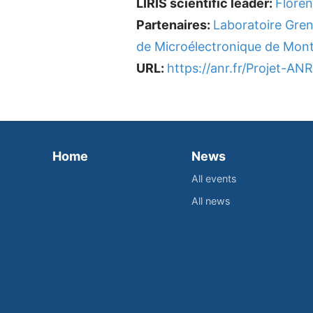
LIRIS scientific leader:
Flore
Partenaires:
Laboratoire Gre
de Microélectronique de Montp
URL:
https://anr.fr/Projet-A
Home
News
All events
All news