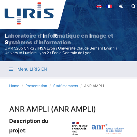
Skip
to
main
content
L
aboratoire d'
I
nfo
R
matique en
I
mage et
S
ystèmes d'information
UMR 5205 CNRS / INSA Lyon / Université Claude Bernard Lyon 1 /
Université Lumière Lyon 2 / École Centrale de Lyon
Menu LIRIS EN
Home
Presentation
Staff members
ANR AMPLI
ANR AMPLI (ANR AMPLI)
Description du
projet: