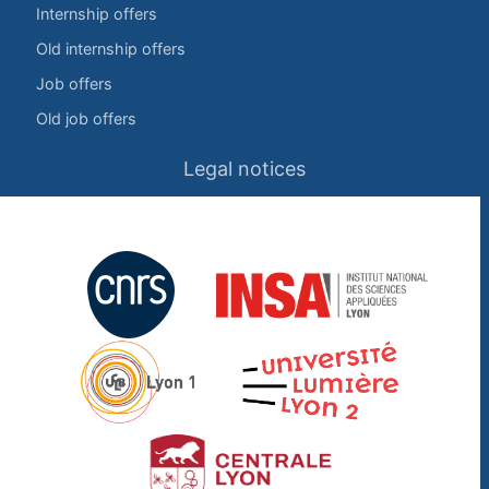
Internship offers
Old internship offers
Job offers
Old job offers
Legal notices